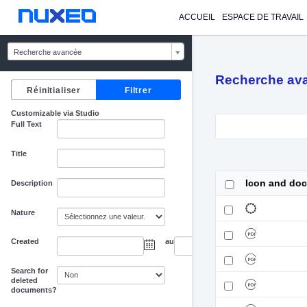
ACCUEIL
ESPACE DE TRAVAIL
Recherche avancée
Recherche av
Customizable via Studio
Full Text
Title
Icon and do
Description
Nature
Created
au
Search for
deleted
documents?