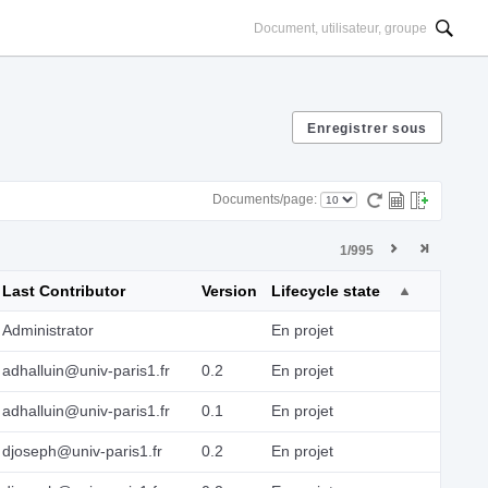
Documents/page:
1/995
Last Contributor
Version
Lifecycle state
Administrator
En projet
adhalluin@univ-paris1.fr
0.2
En projet
adhalluin@univ-paris1.fr
0.1
En projet
djoseph@univ-paris1.fr
0.2
En projet