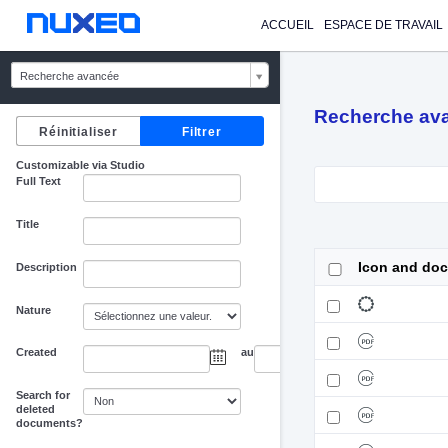
ACCUEIL
ESPACE DE TRAVAIL
Recherche avancée
Recherche av
Customizable via Studio
Full Text
Title
Icon and do
Description
Nature
Created
au
Search for
deleted
documents?