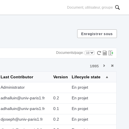
Documents/page:
1/995
Last Contributor
Version
Lifecycle state
Administrator
En projet
adhalluin@univ-paris1.fr
0.2
En projet
adhalluin@univ-paris1.fr
0.1
En projet
djoseph@univ-paris1.fr
0.2
En projet