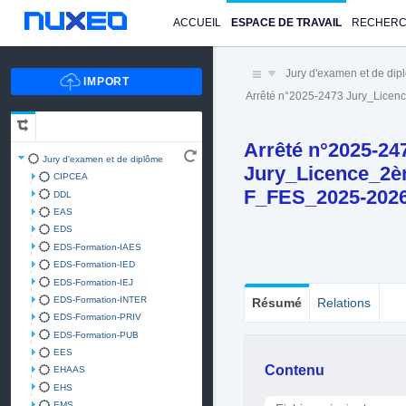
ACCUEIL
ESPACE DE TRAVAIL
RECHER
Jury d'examen et de di
Arrêté n°2025-2473 Jury_Lic
Arrêté n°2025-24
Jury d'examen et de diplôme
Jury_Licence_2è
CIPCEA
F_FES_2025-202
DDL
EAS
EDS
EDS-Formation-IAES
EDS-Formation-IED
EDS-Formation-IEJ
EDS-Formation-INTER
Résumé
Relations
EDS-Formation-PRIV
EDS-Formation-PUB
EES
Contenu
EHAAS
EHS
EMS