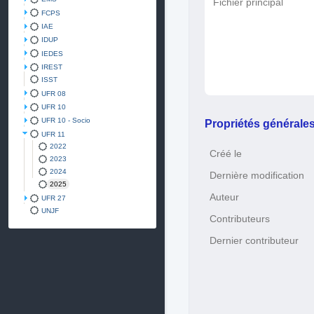
Fichier principal
FCPS
IAE
IDUP
IEDES
IREST
ISST
UFR 08
UFR 10
UFR 10 - Socio
Propriétés générale
UFR 11
2022
Créé le
2023
2024
Dernière modification
2025
Auteur
UFR 27
UNJF
Contributeurs
Dernier contributeur