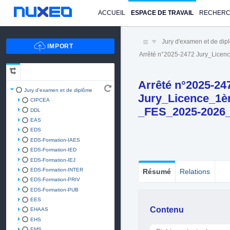
ACCUEIL
ESPACE DE TRAVAIL
RECHER
Jury d'examen et de di
Arrêté n°2025-2472 Jury_Lic
Arrêté n°2025-24
Jury d'examen et de diplôme
Jury_Licence_1è
CIPCEA
_FES_2025-2026
DDL
EAS
EDS
EDS-Formation-IAES
EDS-Formation-IED
EDS-Formation-IEJ
EDS-Formation-INTER
Résumé
Relations
EDS-Formation-PRIV
EDS-Formation-PUB
EES
Contenu
EHAAS
EHS
EMS