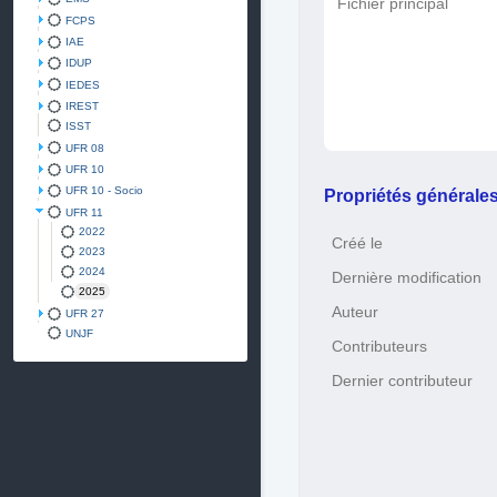
Fichier principal
FCPS
IAE
IDUP
IEDES
IREST
ISST
UFR 08
UFR 10
UFR 10 - Socio
Propriétés générale
UFR 11
2022
Créé le
2023
2024
Dernière modification
2025
Auteur
UFR 27
UNJF
Contributeurs
Dernier contributeur