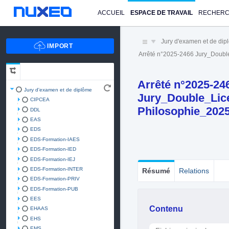
ACCUEIL
ESPACE DE TRAVAIL
RECHER
Jury d'examen et de di
Arrêté n°2025-2466 Jury_Doub
Arrêté n°2025-24
Jury d'examen et de diplôme
Jury_Double_Lic
CIPCEA
Philosophie_202
DDL
EAS
EDS
EDS-Formation-IAES
EDS-Formation-IED
EDS-Formation-IEJ
EDS-Formation-INTER
Résumé
Relations
EDS-Formation-PRIV
EDS-Formation-PUB
EES
Contenu
EHAAS
EHS
EMS