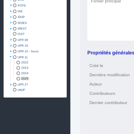
Fichier principal
FCPS
IAE
IDUP
IEDES
IREST
ISST
UFR 08
UFR 10
UFR 10 - Socio
Propriétés générale
UFR 11
2022
Créé le
2023
2024
Dernière modification
2025
Auteur
UFR 27
UNJF
Contributeurs
Dernier contributeur