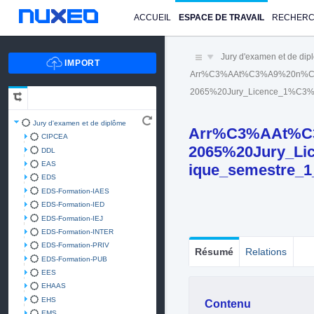
ACCUEIL
ESPACE DE TRAVAIL
RECHER
Jury d'examen et de di
Arr%C3%AAt%C3%A9%20n%C
2065%20Jury_Licence_1%C3%A
Jury d'examen et de diplôme
Arr%C3%AAt%C
CIPCEA
2065%20Jury_Li
DDL
EAS
ique_semestre_1
EDS
EDS-Formation-IAES
EDS-Formation-IED
EDS-Formation-IEJ
EDS-Formation-INTER
EDS-Formation-PRIV
Résumé
Relations
EDS-Formation-PUB
EES
EHAAS
EHS
Contenu
EMS