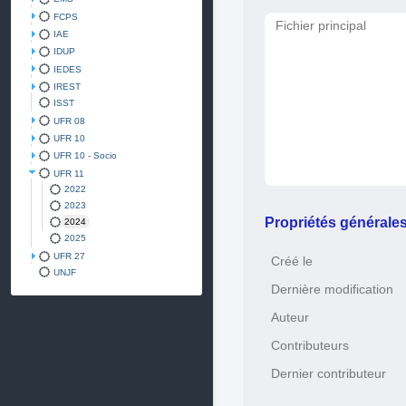
FCPS
Fichier principal
IAE
IDUP
IEDES
IREST
ISST
UFR 08
UFR 10
UFR 10 - Socio
UFR 11
2022
2023
Propriétés générale
2024
2025
UFR 27
Créé le
UNJF
Dernière modification
Auteur
Contributeurs
Dernier contributeur