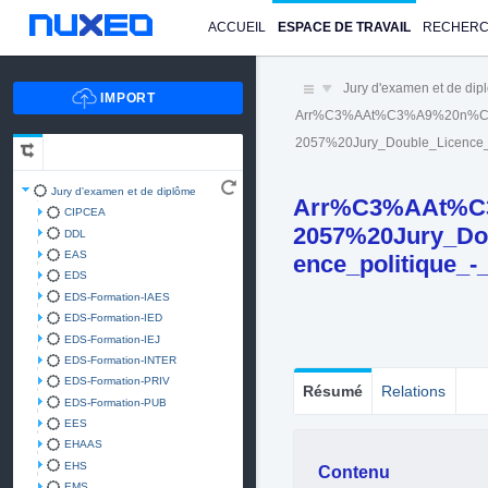
ACCUEIL
ESPACE DE TRAVAIL
RECHER
Jury d'examen et de di
Arr%C3%AAt%C3%A9%20n%C
2057%20Jury_Double_Licence
Jury d'examen et de diplôme
Arr%C3%AAt%C
CIPCEA
2057%20Jury_D
DDL
EAS
ence_politique_-
EDS
EDS-Formation-IAES
EDS-Formation-IED
EDS-Formation-IEJ
EDS-Formation-INTER
EDS-Formation-PRIV
Résumé
Relations
EDS-Formation-PUB
EES
EHAAS
EHS
Contenu
EMS