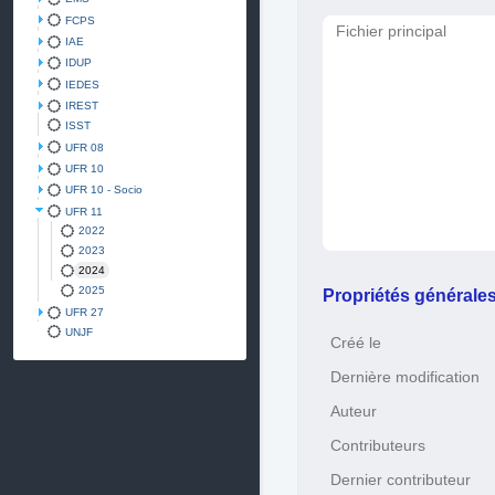
FCPS
Fichier principal
IAE
IDUP
IEDES
IREST
ISST
UFR 08
UFR 10
UFR 10 - Socio
UFR 11
2022
2023
2024
2025
Propriétés générale
UFR 27
UNJF
Créé le
Dernière modification
Auteur
Contributeurs
Dernier contributeur