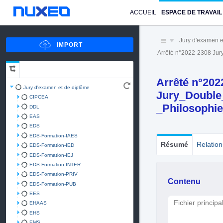
ACCUEIL
ESPACE DE TRAVAIL
Jury d'examen e
Arrêté n°2022-2308 Ju
Arrêté n°202
Jury d'examen et de diplôme
Jury_Double
CIPCEA
_Philosophi
DDL
EAS
EDS
EDS-Formation-IAES
Résumé
Relation
EDS-Formation-IED
EDS-Formation-IEJ
EDS-Formation-INTER
EDS-Formation-PRIV
Contenu
EDS-Formation-PUB
EES
Fichier principa
EHAAS
EHS
EMS