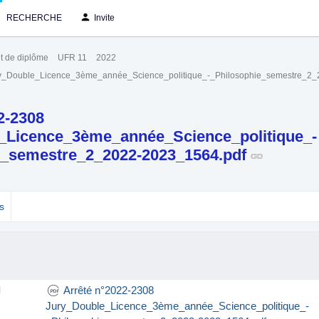
RECHERCHE
Invite
t de diplôme
UFR 11
2022
ry_Double_Licence_3ème_année_Science_politique_-_Philosophie_semestre_2
2-2308
_Licence_3ème_année_Science_politique_-
e_semestre_2_2022-2023_1564.pdf
s
Arrêté n°2022-2308
l
Jury_Double_Licence_3ème_année_Science_politique_-