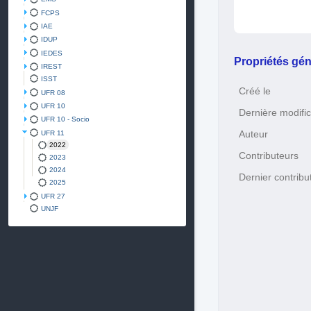
FCPS
IAE
IDUP
IEDES
Propriétés gén
IREST
ISST
Créé le
UFR 08
UFR 10
Dernière modific
UFR 10 - Socio
Auteur
UFR 11
2022
Contributeurs
2023
2024
Dernier contribu
2025
UFR 27
UNJF