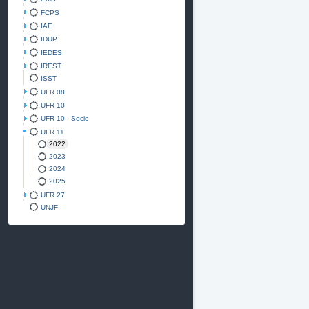
FCPS
IAE
IDUP
IEDES
IREST
ISST
UFR 08
UFR 10
UFR 10 - Socio
UFR 11
2022
2023
2024
2025
UFR 27
UNJF