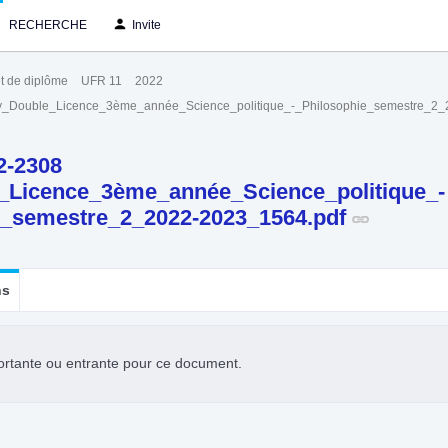
RECHERCHE
Invite
t de diplôme
UFR 11
2022
ry_Double_Licence_3ème_année_Science_politique_-_Philosophie_semestre_2
2-2308
_Licence_3ème_année_Science_politique_-
e_semestre_2_2022-2023_1564.pdf
ns
ortante ou entrante pour ce document.