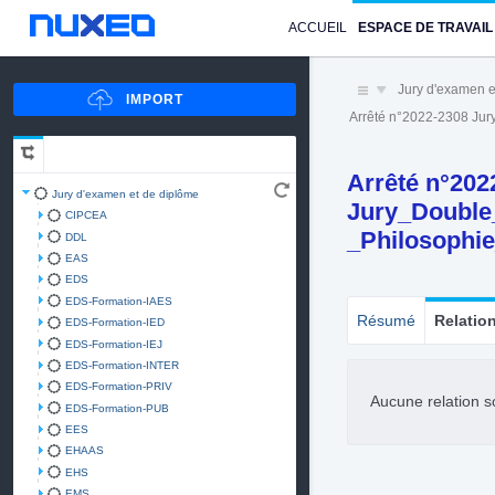
ACCUEIL
ESPACE DE TRAVAIL
Jury d'examen e
Arrêté n°2022-2308 Ju
Arrêté n°202
Jury d'examen et de diplôme
Jury_Double
CIPCEA
_Philosophi
DDL
EAS
EDS
EDS-Formation-IAES
Résumé
Relatio
EDS-Formation-IED
EDS-Formation-IEJ
EDS-Formation-INTER
EDS-Formation-PRIV
Aucune relation s
EDS-Formation-PUB
EES
EHAAS
EHS
EMS