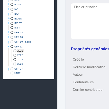
FCPS
Fichier principal
IAE
IDUP
IEDES
IREST
ISST
UFR 08
UFR 10
UFR 10 - Socio
UFR 11
Propriétés générale
2022
2023
Créé le
2024
2025
Dernière modification
UFR 27
UNJF
Auteur
Contributeurs
Dernier contributeur