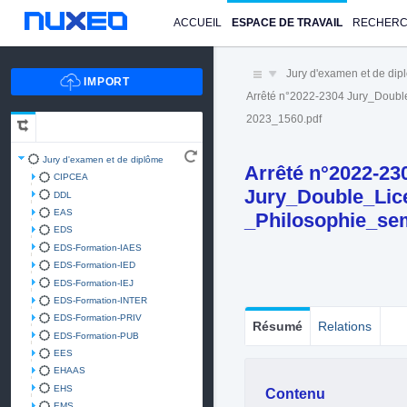
ACCUEIL
ESPACE DE TRAVAIL
RECHER
Jury d'examen et de di
Arrêté n°2022-2304 Jury_Doub
2023_1560.pdf
Jury d'examen et de diplôme
Arrêté n°2022-23
CIPCEA
Jury_Double_Lic
DDL
EAS
_Philosophie_se
EDS
EDS-Formation-IAES
EDS-Formation-IED
EDS-Formation-IEJ
EDS-Formation-INTER
EDS-Formation-PRIV
Résumé
Relations
EDS-Formation-PUB
EES
EHAAS
EHS
Contenu
EMS