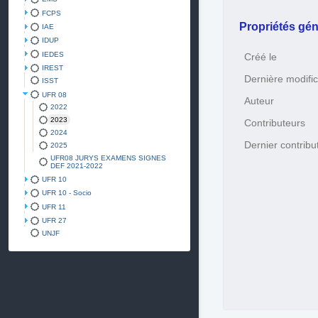
FCPS
Propriétés gén
IAE
IDUP
IEDES
Créé le
IREST
Dernière modific
ISST
UFR 08
Auteur
2022
2023
Contributeurs
2024
Dernier contribu
2025
UFR08 JURYS EXAMENS SIGNES
DEF 2021-2022
UFR 10
UFR 10 - Socio
UFR 11
UFR 27
UNJF