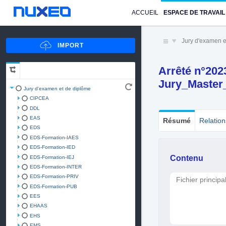
ACCUEIL
ESPACE DE TRAVAIL
Jury d'examen e
Arrêté n°202
Jury_Master
Jury d'examen et de diplôme
CIPCEA
DDL
EAS
Résumé
Relation
EDS
EDS-Formation-IAES
EDS-Formation-IED
Contenu
EDS-Formation-IEJ
EDS-Formation-INTER
EDS-Formation-PRIV
Fichier principa
EDS-Formation-PUB
EES
EHAAS
EHS
EMS