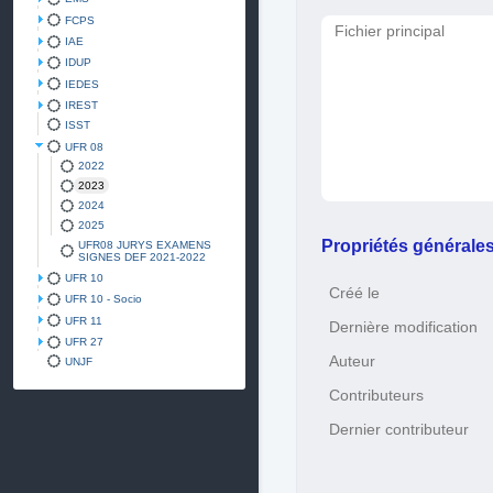
FCPS
Fichier principal
IAE
IDUP
IEDES
IREST
ISST
UFR 08
2022
2023
2024
2025
Propriétés générale
UFR08 JURYS EXAMENS
SIGNES DEF 2021-2022
UFR 10
Créé le
UFR 10 - Socio
UFR 11
Dernière modification
UFR 27
Auteur
UNJF
Contributeurs
Dernier contributeur