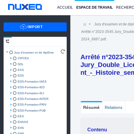
ACCUEIL
ESPACE DE TRAVAIL
RECHER
Jury d'examen et de di
Arrêté n°2023-3545 Jury_Dou
2024_6887.pdf.
Jury d'examen et de diplôme
Arrêté n°2023-35
CIPCEA
Jury_Double_Li
DDL
EAS
nt_-_Histoire_se
EDS
EDS-Formation-IAES
EDS-Formation-IED
EDS-Formation-IEJ
EDS-Formation-INTER
EDS-Formation-PRIV
Résumé
Relations
EDS-Formation-PUB
EES
EHAAS
EHS
Contenu
EMS