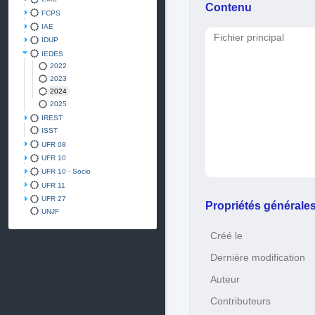
Contenu
FCPS
IAE
Fichier principal
IDUP
IEDES
2022
2023
2024
2025
IREST
ISST
UFR 08
UFR 10
UFR 10 - Socio
UFR 11
UFR 27
Propriétés générale
UNJF
Créé le
Dernière modification
Auteur
Contributeurs