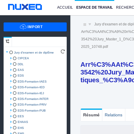
ACCUEIL
ESPACE DE TRAVAIL
RECHER
Jury d'examen et de di
Arr%C3%AAt%C3%A9%20n%C
3542%20Jury_Master_1_D%C3%
2025_10748.pdf
Jury d'examen et de diplôme
CIPCEA
Arr%C3%AAt%C
DDL
EAS
3542%20Jury_Ma
EDS
tiques_%C3%A9c
EDS-Formation-IAES
EDS-Formation-IED
EDS-Formation-IEJ
EDS-Formation-INTER
EDS-Formation-PRIV
EDS-Formation-PUB
Résumé
Relations
EES
EHAAS
EHS
EMS