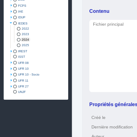
FCPS
Contenu
IAE
IDUP
IEDES
Fichier principal
2022
2023
2024
2025
IREST
ISST
UFR 08
UFR 10
UFR 10 - Socio
UFR 11
UFR 27
UNJF
Propriétés générale
Créé le
Dernière modification
Auteur