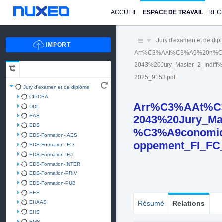
ACCUEIL
ESPACE DE TRAVAIL
REC
Jury d'examen et de di
Arr%C3%AAt%C3%A9%20n%C
2043%20Jury_Master_2_Indif
2025_9153.pdf
Jury d'examen et de diplôme
CIPCEA
Arr%C3%AAt%C
DDL
EAS
2043%20Jury_Ma
EDS
%C3%A9conomiqu
EDS-Formation-IAES
oppement_FI_FC
EDS-Formation-IED
EDS-Formation-IEJ
EDS-Formation-INTER
EDS-Formation-PRIV
EDS-Formation-PUB
EES
EHAAS
Résumé
Relations
EHS
EMS