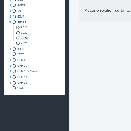
FCPS
Aucune relation sortant
IAE
IDUP
IEDES
2022
2023
2024
2025
IREST
ISST
UFR 08
UFR 10
UFR 10 - Socio
UFR 11
UFR 27
UNJF