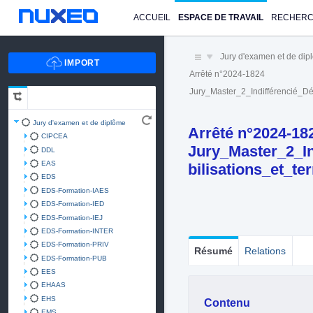
ACCUEIL
ESPACE DE TRAVAIL
RECHER
Jury d'examen et de di
Arrêté n°2024-1824
Jury_Master_2_Indifférencié_D
Jury d'examen et de diplôme
Arrêté n°2024-18
CIPCEA
Jury_Master_2_I
DDL
EAS
bilisations_et_t
EDS
EDS-Formation-IAES
EDS-Formation-IED
EDS-Formation-IEJ
EDS-Formation-INTER
EDS-Formation-PRIV
Résumé
Relations
EDS-Formation-PUB
EES
EHAAS
EHS
Contenu
EMS