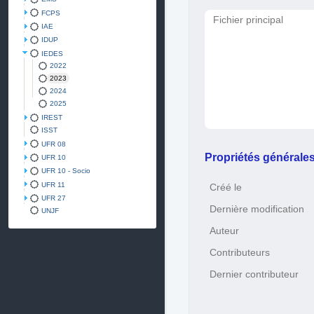
FCPS
Fichier principal
IAE
IDUP
IEDES
2022
2023
2024
2025
IREST
ISST
UFR 08
Propriétés générale
UFR 10
UFR 10 - Socio
UFR 11
Créé le
UFR 27
Dernière modification
UNJF
Auteur
Contributeurs
Dernier contributeur