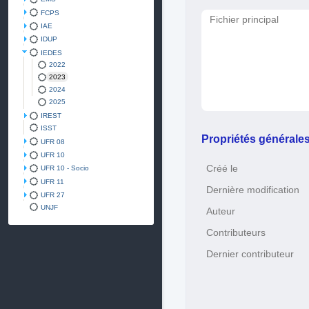
FCPS
Fichier principal
IAE
IDUP
IEDES
2022
2023
2024
2025
IREST
ISST
Propriétés générale
UFR 08
UFR 10
Créé le
UFR 10 - Socio
UFR 11
Dernière modification
UFR 27
UNJF
Auteur
Contributeurs
Dernier contributeur