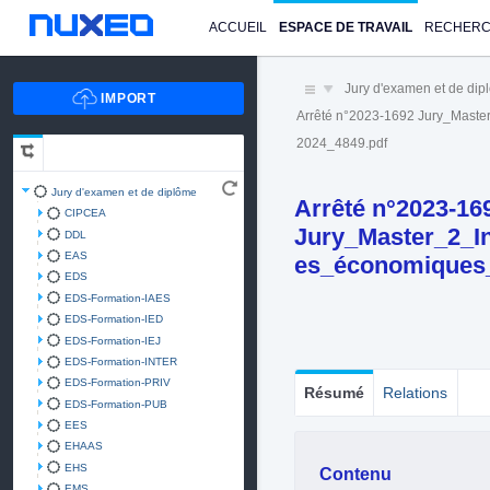
ACCUEIL
ESPACE DE TRAVAIL
RECHER
Jury d'examen et de di
Arrêté n°2023-1692 Jury_Maste
2024_4849.pdf
Jury d'examen et de diplôme
Arrêté n°2023-16
CIPCEA
Jury_Master_2_In
DDL
EAS
es_économiques
EDS
EDS-Formation-IAES
EDS-Formation-IED
EDS-Formation-IEJ
EDS-Formation-INTER
EDS-Formation-PRIV
Résumé
Relations
EDS-Formation-PUB
EES
EHAAS
EHS
Contenu
EMS