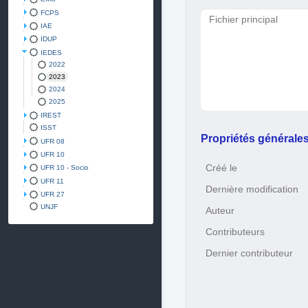
FCPS
Fichier principal
IAE
IDUP
IEDES
2022
2023
2024
2025
IREST
ISST
Propriétés générale
UFR 08
UFR 10
Créé le
UFR 10 - Socio
UFR 11
Dernière modification
UFR 27
UNJF
Auteur
Contributeurs
Dernier contributeur