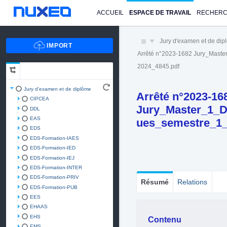
ACCUEIL
ESPACE DE TRAVAIL
RECHER
Jury d'examen et de di
Arrêté n°2023-1682 Jury_Mast
2024_4845.pdf
Jury d'examen et de diplôme
Arrêté n°2023-16
CIPCEA
Jury_Master_1_D
DDL
EAS
ues_semestre_1_
EDS
EDS-Formation-IAES
EDS-Formation-IED
EDS-Formation-IEJ
EDS-Formation-INTER
EDS-Formation-PRIV
Résumé
Relations
EDS-Formation-PUB
EES
EHAAS
EHS
Contenu
EMS