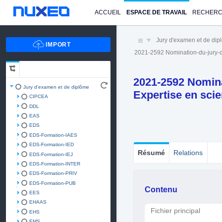
ACCUEIL
ESPACE DE TRAVAIL
RECHER
Jury d'examen et de di
2021-2592 Nomination-du-jury-d
2021-2592 Nomina
Jury d'examen et de diplôme
Expertise en sci
CIPCEA
DDL
EAS
EDS
EDS-Formation-IAES
EDS-Formation-IED
Résumé
Relations
EDS-Formation-IEJ
EDS-Formation-INTER
EDS-Formation-PRIV
EDS-Formation-PUB
Contenu
EES
EHAAS
Fichier principal
EHS
EMS