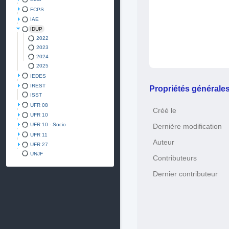
FCPS
IAE
IDUP
2022
2023
2024
2025
IEDES
IREST
Propriétés générale
ISST
UFR 08
Créé le
UFR 10
UFR 10 - Socio
Dernière modification
UFR 11
Auteur
UFR 27
UNJF
Contributeurs
Dernier contributeur