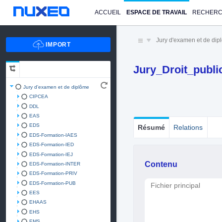
ACCUEIL
ESPACE DE TRAVAIL
RECHER
Jury d'examen et de di
Jury_Droit_publi
Jury d'examen et de diplôme
CIPCEA
DDL
EAS
EDS
Résumé
Relations
EDS-Formation-IAES
EDS-Formation-IED
EDS-Formation-IEJ
Contenu
EDS-Formation-INTER
EDS-Formation-PRIV
EDS-Formation-PUB
Fichier principal
EES
EHAAS
EHS
EMS