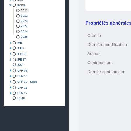
FCPS
2021
2022
2023
Propriétés générale
2024
2024
Créé le
2025
IAE
Dernière modification
IDUP
Auteur
IEDES
IREST
Contributeurs
ISST
UFR 08
Dernier contributeur
UFR 10
UFR 10 - Socio
UFR 11
UFR 27
UNJF