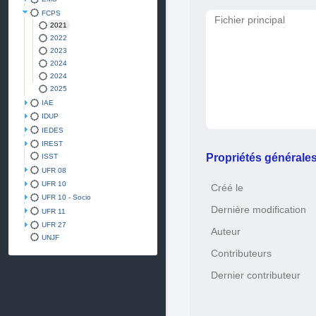
FCPS
Fichier principal
2021
2022
2023
2024
2024
2025
IAE
IDUP
IEDES
IREST
Propriétés générale
ISST
UFR 08
UFR 10
Créé le
UFR 10 - Socio
Dernière modification
UFR 11
UFR 27
Auteur
UNJF
Contributeurs
Dernier contributeur