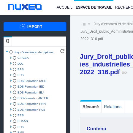
ACCUEIL
ESPACE DE TRAVAIL
RECHER
Jury d'examen et de di
Jury_Droit_public_Administrati
2022_316.pdf
Jury d'examen et de diplôme
Jury_Droit_publi
CIPCEA
ies_industrielle
DDL
EAS
2022_316.pdf
EDS
EDS-Formation-IAES
EDS-Formation-IED
EDS-Formation-IEJ
EDS-Formation-INTER
EDS-Formation-PRIV
Résumé
Relations
EDS-Formation-PUB
EES
EHAAS
EHS
Contenu
EMS