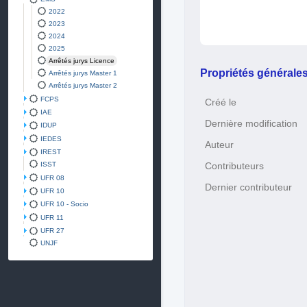
2022
2023
2024
2025
Arrêtés jurys Licence
Propriétés générale
Arrêtés jurys Master 1
Arrêtés jurys Master 2
FCPS
Créé le
IAE
Dernière modification
IDUP
IEDES
Auteur
IREST
ISST
Contributeurs
UFR 08
Dernier contributeur
UFR 10
UFR 10 - Socio
UFR 11
UFR 27
UNJF