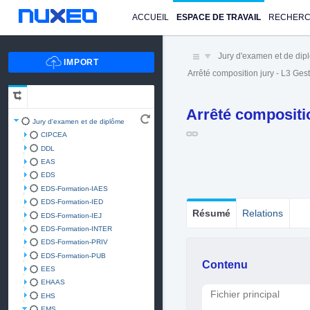
ACCUEIL
ESPACE DE TRAVAIL
RECHER
Jury d'examen et de di
Arrêté composition jury - L3 Ge
Arrêté compositio
Jury d'examen et de diplôme
CIPCEA
DDL
EAS
EDS
EDS-Formation-IAES
EDS-Formation-IED
Résumé
Relations
EDS-Formation-IEJ
EDS-Formation-INTER
EDS-Formation-PRIV
EDS-Formation-PUB
Contenu
EES
EHAAS
Fichier principal
EHS
EMS