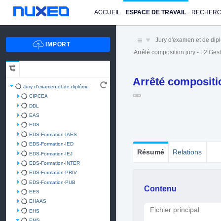
ACCUEIL
ESPACE DE TRAVAIL
RECHER
Jury d'examen et de di
Arrêté composition jury - L2 Ge
Arrêté compositio
Jury d'examen et de diplôme
CIPCEA
DDL
EAS
EDS
EDS-Formation-IAES
EDS-Formation-IED
Résumé
Relations
EDS-Formation-IEJ
EDS-Formation-INTER
EDS-Formation-PRIV
EDS-Formation-PUB
Contenu
EES
EHAAS
Fichier principal
EHS
EMS