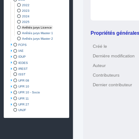
2022
2023
2024
2025
Arrêtés jurys Licence
Propriétés générale
Arrêtés jurys Master 1
Arrêtés jurys Master 2
FCPS
Créé le
IAE
Dernière modification
IDUP
IEDES
Auteur
IREST
ISST
Contributeurs
UFR 08
Dernier contributeur
UFR 10
UFR 10 - Socio
UFR 11
UFR 27
UNJF