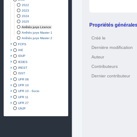
2022
2023
2024
2025
Propriétés générale
Arrêtés jurys Licence
Arrêtés jurys Master 1
Créé le
Arrêtés jurys Master 2
FCPS
Dernière modification
IAE
IDUP
Auteur
IEDES
Contributeurs
IREST
ISST
Dernier contributeur
UFR 08
UFR 10
UFR 10 - Socio
UFR 11
UFR 27
UNJF