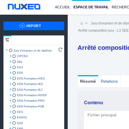
ACCUEIL
ESPACE DE TRAVAIL
RECHER
Jury d'examen et de di
Arrêté composition jury - L3 SE
Arrêté compositi
Jury d'examen et de diplôme
CIPCEA
DDL
EAS
EDS
EDS-Formation-IAES
Résumé
Relations
EDS-Formation-IED
EDS-Formation-IEJ
EDS-Formation-INTER
EDS-Formation-PRIV
Contenu
EDS-Formation-PUB
EES
Fichier principal
EHAAS
EHS
EMS