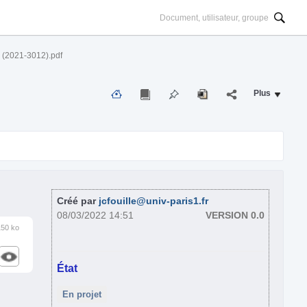
1 (2021-3012).pdf
Plus
Créé par
jcfouille@univ-paris1.fr
08/03/2022 14:51
VERSION 0.0
150 ko
État
En projet