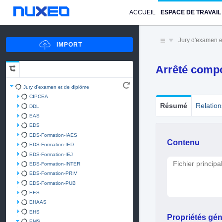
ACCUEIL
ESPACE DE TRAVAIL
Jury d'examen e
Arrêté compo
Jury d'examen et de diplôme
CIPCEA
Résumé
Relation
DDL
EAS
EDS
EDS-Formation-IAES
Contenu
EDS-Formation-IED
EDS-Formation-IEJ
Fichier principa
EDS-Formation-INTER
EDS-Formation-PRIV
EDS-Formation-PUB
EES
EHAAS
EHS
Propriétés gén
EMS