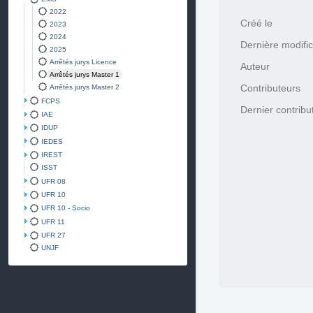
2022
Créé le
2023
2024
Dernière modific
2025
Arrêtés jurys Licence
Auteur
Arrêtés jurys Master 1
Contributeurs
Arrêtés jurys Master 2
FCPS
Dernier contribu
IAE
IDUP
IEDES
IREST
ISST
UFR 08
UFR 10
UFR 10 - Socio
UFR 11
UFR 27
UNJF