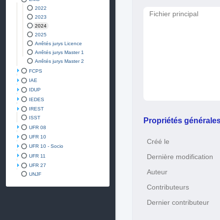
2022
Fichier principal
2023
2024
2025
Arrêtés jurys Licence
Arrêtés jurys Master 1
Arrêtés jurys Master 2
FCPS
IAE
IDUP
IEDES
IREST
ISST
Propriétés générale
UFR 08
UFR 10
Créé le
UFR 10 - Socio
UFR 11
Dernière modification
UFR 27
Auteur
UNJF
Contributeurs
Dernier contributeur