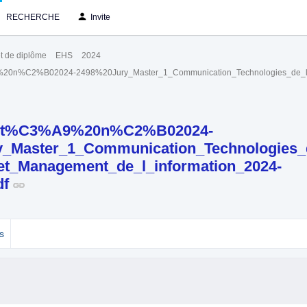
RECHERCHE
Invite
t de diplôme
EHS
2024
n%C2%B02024-2498%20Jury_Master_1_Communication_Technologies_de_la_
t%C3%A9%20n%C2%B02024-
_Master_1_Communication_Technologies_
et_Management_de_l_information_2024-
df
s