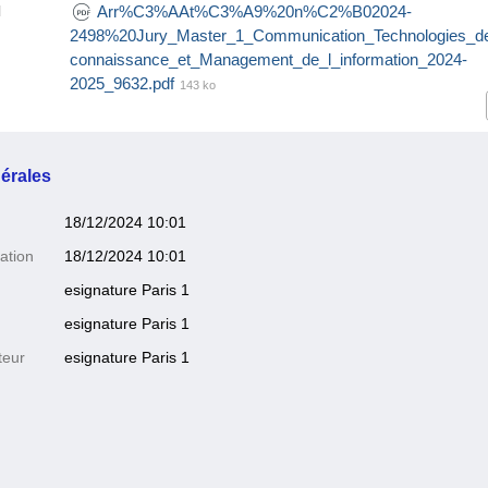
Arr%C3%AAt%C3%A9%20n%C2%B02024-
l
2498%20Jury_Master_1_Communication_Technologies_d
connaissance_et_Management_de_l_information_2024-
2025_9632.pdf
143 ko
érales
18/12/2024 10:01
ation
18/12/2024 10:01
esignature Paris 1
esignature Paris 1
teur
esignature Paris 1