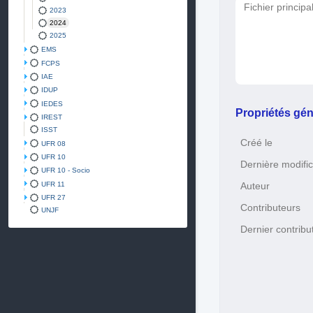
Fichier principa
2023
2024
2025
EMS
FCPS
IAE
IDUP
IEDES
Propriétés gén
IREST
ISST
Créé le
UFR 08
UFR 10
Dernière modific
UFR 10 - Socio
UFR 11
Auteur
UFR 27
Contributeurs
UNJF
Dernier contribu