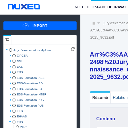
ACCUEIL
ESPACE DE TRAVAIL
Jury d'examen e
Arr%C3%AAt%C3%A9%20
2025_9632.pdf
Jury d'examen et de diplôme
Arr%C3%AA
CIPCEA
2498%20Jury
DDL
EAS
nnaissance_
EDS
2025_9632.p
EDS-Formation-IAES
EDS-Formation-IED
EDS-Formation-IEJ
EDS-Formation-INTER
Résumé
Relation
EDS-Formation-PRIV
EDS-Formation-PUB
EES
EHAAS
Contenu
EHS
2022