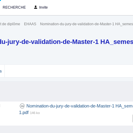
RECHERCHE
Invite
t de diplôme
EHAAS
Nomination-du-jury-de-validation-de-Master-1 HA_semest
u-jury-de-validation-de-Master-1 HA_semes
s
Nomination-du-jury-de-validation-de-Master-1 HA_sem
l
1.pdf
146 ko