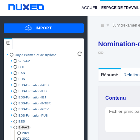
ACCUEIL
ESPACE DE TRAVAIL
Jury d'examen e
Nomination-d
Jury d'examen et de diplôme
CIPCEA
DDL
EAS
Résumé
Relation
EDS
EDS-Formation-IAES
EDS-Formation-IED
Contenu
EDS-Formation-IEJ
EDS-Formation-INTER
EDS-Formation-PRIV
Fichier principa
EDS-Formation-PUB
EES
EHAAS
2021
2022