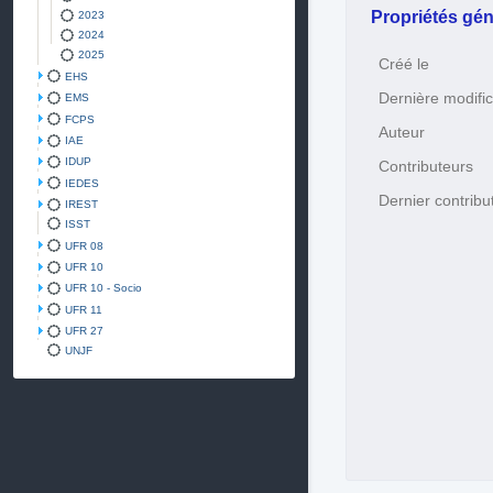
Propriétés gén
2023
2024
2025
Créé le
EHS
Dernière modific
EMS
FCPS
Auteur
IAE
IDUP
Contributeurs
IEDES
Dernier contribu
IREST
ISST
UFR 08
UFR 10
UFR 10 - Socio
UFR 11
UFR 27
UNJF