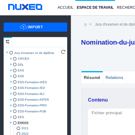
ACCUEIL
ESPACE DE TRAVAIL
RECHER
Jury d'examen et de di
Nomination-du-ju
Jury d'examen et de diplôme
CIPCEA
DDL
EAS
EDS
Résumé
Relations
EDS-Formation-IAES
EDS-Formation-IED
EDS-Formation-IEJ
Contenu
EDS-Formation-INTER
EDS-Formation-PRIV
EDS-Formation-PUB
Fichier principal
EES
EHAAS
2021
2022