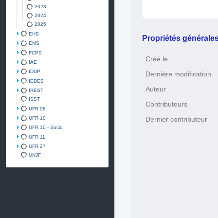
2023
2024
2025
EHS
Propriétés générale
EMS
FCPS
Créé le
IAE
IDUP
Dernière modification
IEDES
Auteur
IREST
ISST
Contributeurs
UFR 08
UFR 10
Dernier contributeur
UFR 10 - Socio
UFR 11
UFR 27
UNJF