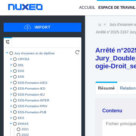
ACCUEIL
ESPACE DE TRAVAIL
Jury d'examen e
Arrêté n°2025-3167 Ju
Arrêté n°202
Jury d'examen et de diplôme
Jury_Double
CIPCEA
ogie-Droit_
DDL
EAS
EDS
EDS-Formation-IAES
Résumé
Relation
EDS-Formation-IED
EDS-Formation-IEJ
EDS-Formation-INTER
EDS-Formation-PRIV
Contenu
EDS-Formation-PUB
EES
Fichier principa
EHAAS
2021
2022