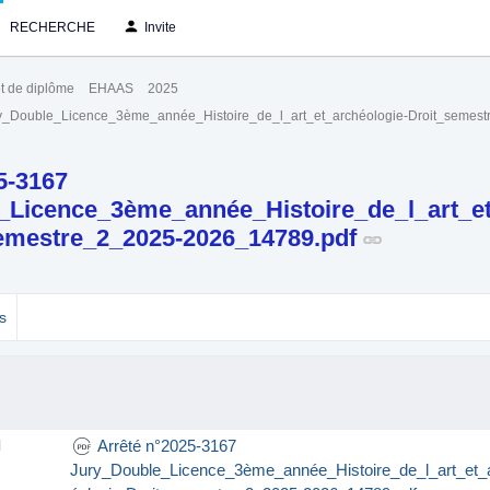
RECHERCHE
Invite
t de diplôme
EHAAS
2025
ry_Double_Licence_3ème_année_Histoire_de_l_art_et_archéologie-Droit_semes
5-3167
_Licence_3ème_année_Histoire_de_l_art_et
semestre_2_2025-2026_14789.pdf
s
Arrêté n°2025-3167
l
Jury_Double_Licence_3ème_année_Histoire_de_l_art_et_