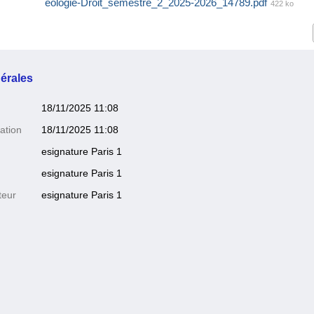
éologie-Droit_semestre_2_2025-2026_14789.pdf
422 ko
érales
18/11/2025 11:08
ation
18/11/2025 11:08
esignature Paris 1
esignature Paris 1
teur
esignature Paris 1