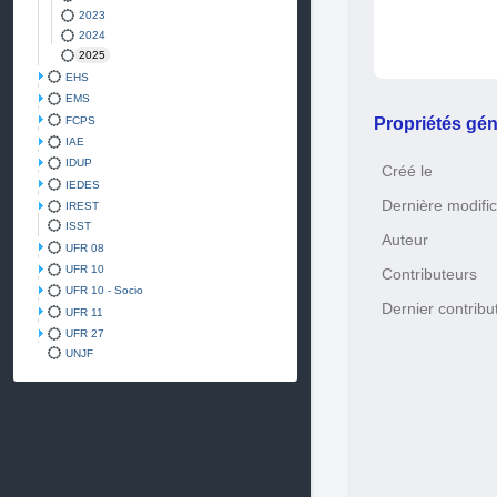
2023
2024
2025
EHS
EMS
Propriétés gén
FCPS
IAE
IDUP
Créé le
IEDES
Dernière modific
IREST
ISST
Auteur
UFR 08
UFR 10
Contributeurs
UFR 10 - Socio
Dernier contribu
UFR 11
UFR 27
UNJF