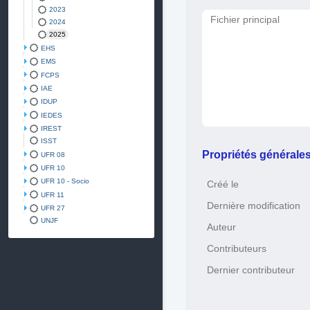
2023
Fichier principal
2024
2025
EHS
EMS
FCPS
IAE
IDUP
IEDES
IREST
ISST
Propriétés générale
UFR 08
UFR 10
UFR 10 - Socio
Créé le
UFR 11
Dernière modification
UFR 27
UNJF
Auteur
Contributeurs
Dernier contributeur