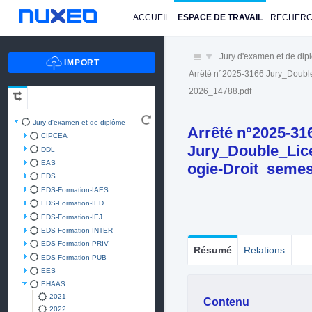
ACCUEIL
ESPACE DE TRAVAIL
RECHER
Jury d'examen et de di
Arrêté n°2025-3166 Jury_Doub
2026_14788.pdf
Jury d'examen et de diplôme
Arrêté n°2025-31
CIPCEA
Jury_Double_Lic
DDL
EAS
ogie-Droit_seme
EDS
EDS-Formation-IAES
EDS-Formation-IED
EDS-Formation-IEJ
EDS-Formation-INTER
EDS-Formation-PRIV
Résumé
Relations
EDS-Formation-PUB
EES
EHAAS
2021
Contenu
2022