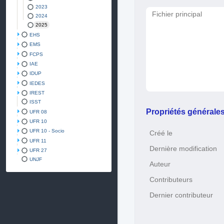
2023
Fichier principal
2024
2025
EHS
EMS
FCPS
IAE
IDUP
IEDES
IREST
ISST
Propriétés générale
UFR 08
UFR 10
UFR 10 - Socio
Créé le
UFR 11
Dernière modification
UFR 27
UNJF
Auteur
Contributeurs
Dernier contributeur