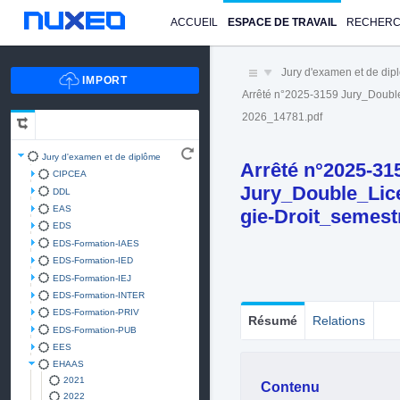
ACCUEIL
ESPACE DE TRAVAIL
RECHER
Jury d'examen et de di
Arrêté n°2025-3159 Jury_Doubl
2026_14781.pdf
Jury d'examen et de diplôme
Arrêté n°2025-31
CIPCEA
Jury_Double_Lic
DDL
EAS
gie-Droit_semes
EDS
EDS-Formation-IAES
EDS-Formation-IED
EDS-Formation-IEJ
EDS-Formation-INTER
EDS-Formation-PRIV
Résumé
Relations
EDS-Formation-PUB
EES
EHAAS
2021
Contenu
2022