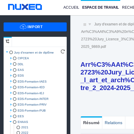
ACCUEIL
ESPACE DE TRAVAIL
RECH
Jury d'examen et de di
Arr%C3%AAt%C3%A9%20n%C
2723%20Jury_Licence_3%C3%A
2025_9869.pdf
Jury d'examen et de diplôme
CIPCEA
Arr%C3%AAt%C
DDL
EAS
2723%20Jury_L
EDS
_l_art_et_arch%
EDS-Formation-IAES
tre_2_2024-2025
EDS-Formation-IED
EDS-Formation-IEJ
EDS-Formation-INTER
EDS-Formation-PRIV
EDS-Formation-PUB
EES
EHAAS
Résumé
Relations
2021
2022