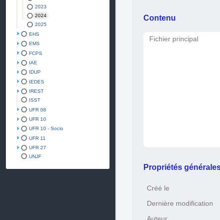
2023
2024
Contenu
2025
EHS
Fichier principal
EMS
FCPS
IAE
IDUP
IEDES
IREST
ISST
UFR 08
UFR 10
UFR 10 - Socio
UFR 11
UFR 27
UNJF
Propriétés générale
Créé le
Dernière modification
Auteur