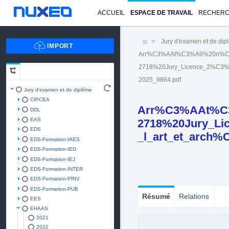
ACCUEIL
ESPACE DE TRAVAIL
RECHER
Jury d'examen et de di
Arr%C3%AAt%C3%A9%20n%C
2718%20Jury_Licence_2%C3%A
2025_9864.pdf
Jury d'examen et de diplôme
CIPCEA
Arr%C3%AAt%C
DDL
EAS
2718%20Jury_L
EDS
_l_art_et_arch%
EDS-Formation-IAES
EDS-Formation-IED
EDS-Formation-IEJ
EDS-Formation-INTER
EDS-Formation-PRIV
EDS-Formation-PUB
Résumé
Relations
EES
EHAAS
2021
2022