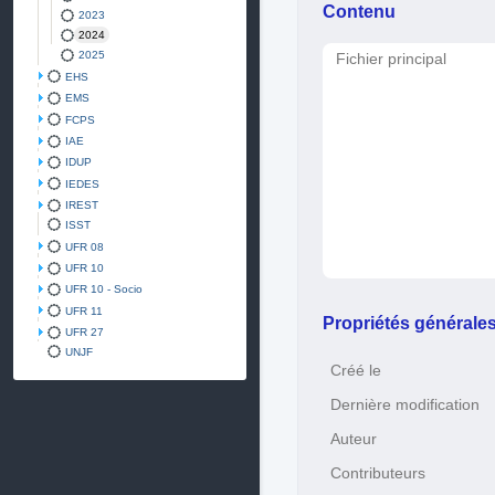
Contenu
2023
2024
2025
Fichier principal
EHS
EMS
FCPS
IAE
IDUP
IEDES
IREST
ISST
UFR 08
UFR 10
UFR 10 - Socio
UFR 11
Propriétés générale
UFR 27
UNJF
Créé le
Dernière modification
Auteur
Contributeurs