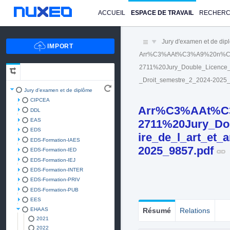
ACCUEIL
ESPACE DE TRAVAIL
RECHER
Jury d'examen et de di
Arr%C3%AAt%C3%A9%20n%C
2711%20Jury_Double_Licence
_Droit_semestre_2_2024-2025_
Jury d'examen et de diplôme
CIPCEA
Arr%C3%AAt%C
DDL
EAS
2711%20Jury_D
EDS
ire_de_l_art_et
EDS-Formation-IAES
2025_9857.pdf
EDS-Formation-IED
EDS-Formation-IEJ
EDS-Formation-INTER
EDS-Formation-PRIV
EDS-Formation-PUB
EES
EHAAS
Résumé
Relations
2021
2022