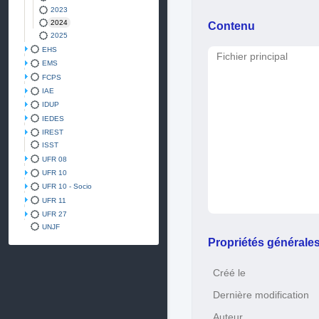
2023
2024
Contenu
2025
EHS
Fichier principal
EMS
FCPS
IAE
IDUP
IEDES
IREST
ISST
UFR 08
UFR 10
UFR 10 - Socio
UFR 11
UFR 27
UNJF
Propriétés générale
Créé le
Dernière modification
Auteur