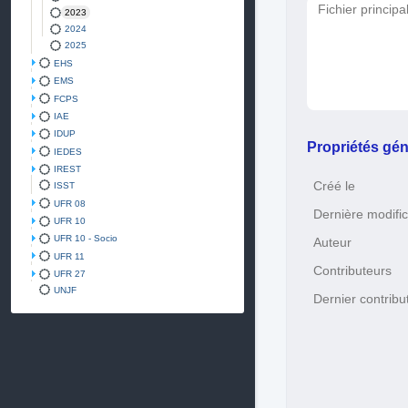
Fichier principa
2023
2024
2025
EHS
EMS
FCPS
IAE
IDUP
Propriétés gén
IEDES
IREST
Créé le
ISST
UFR 08
Dernière modific
UFR 10
UFR 10 - Socio
Auteur
UFR 11
Contributeurs
UFR 27
UNJF
Dernier contribu