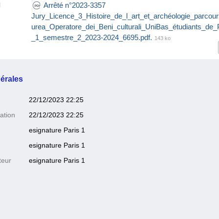
Arrêté n°2023-3357
l
Jury_Licence_3_Histoire_de_l_art_et_archéologie_parcou
urea_Operatore_dei_Beni_culturali_UniBas_étudiants_de_
_1_semestre_2_2023-2024_6695.pdf.
143 ko
érales
22/12/2023 22:25
ation
22/12/2023 22:25
esignature Paris 1
esignature Paris 1
teur
esignature Paris 1