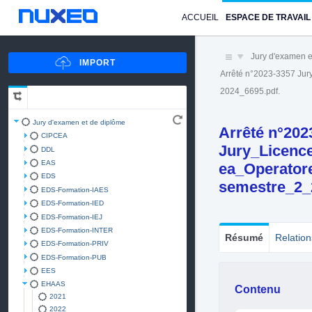
ACCUEIL
ESPACE DE TRAVAIL
Jury d'examen e
Arrêté n°2023-3357 Ju
2024_6695.pdf.
Jury d'examen et de diplôme
Arrêté n°202
CIPCEA
Jury_Licence
DDL
EAS
ea_Operator
EDS
semestre_2_
EDS-Formation-IAES
EDS-Formation-IED
EDS-Formation-IEJ
EDS-Formation-INTER
Résumé
Relation
EDS-Formation-PRIV
EDS-Formation-PUB
EES
EHAAS
Contenu
2021
2022