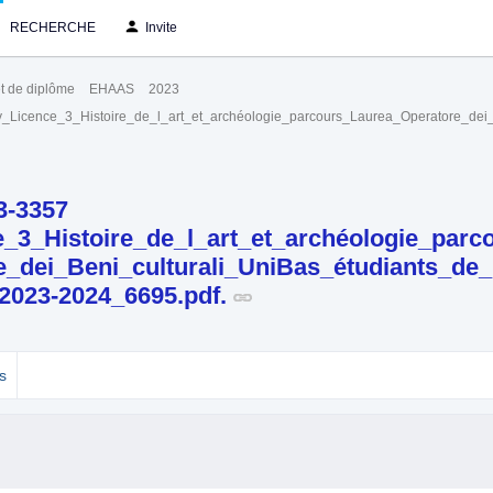
RECHERCHE
Invite
t de diplôme
EHAAS
2023
ry_Licence_3_Histoire_de_l_art_et_archéologie_parcours_Laurea_Operatore_dei
3-3357
_3_Histoire_de_l_art_et_archéologie_parc
e_dei_Beni_culturali_UniBas_étudiants_de_
2023-2024_6695.pdf.
s