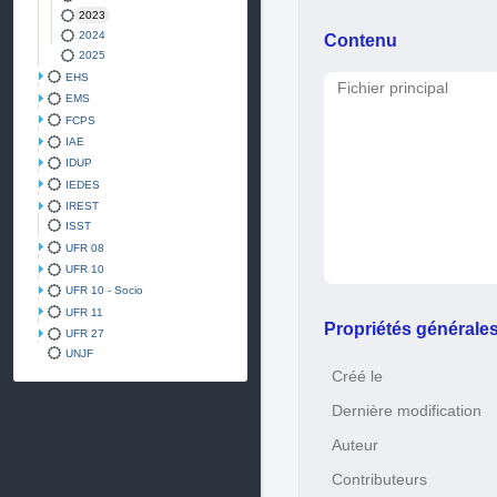
2023
2024
Contenu
2025
EHS
Fichier principal
EMS
FCPS
IAE
IDUP
IEDES
IREST
ISST
UFR 08
UFR 10
UFR 10 - Socio
UFR 11
Propriétés générale
UFR 27
UNJF
Créé le
Dernière modification
Auteur
Contributeurs