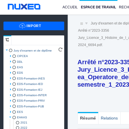
ACCUEIL
ESPACE DE TRAVAIL
REC
Jury d'examen et de di
Arrêté n°2023-3356
Jury_Licence_3_Histoire_de_l_
2024_6694.pdf.
Jury d'examen et de diplôme
CIPCEA
Arrêté n°2023-33
DDL
EAS
Jury_Licence_3_H
EDS
ea_Operatore_dei
EDS-Formation-IAES
semestre_1_2023
EDS-Formation-IED
EDS-Formation-IEJ
EDS-Formation-INTER
EDS-Formation-PRIV
EDS-Formation-PUB
EES
EHAAS
Résumé
Relations
2021
2022