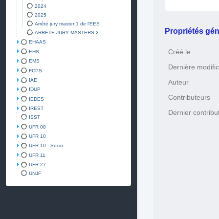
2024
2025
Arrêté jury master 1 de l'EES
Propriétés gén
ARRETE JURY MASTERS 2
EHAAS
Créé le
EHS
EMS
Dernière modific
FCPS
IAE
Auteur
IDUP
Contributeurs
IEDES
IREST
Dernier contribu
ISST
UFR 08
UFR 10
UFR 10 - Socio
UFR 11
UFR 27
UNJF