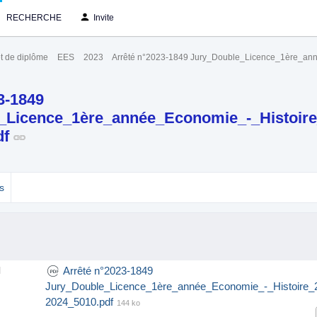
RECHERCHE
Invite
t de diplôme
EES
2023
Arrêté n°2023-1849 Jury_Double_Licence_1ère_an
3-1849
_Licence_1ère_année_Economie_-_Histoire
df
s
Arrêté n°2023-1849
l
Jury_Double_Licence_1ère_année_Economie_-_Histoire_
2024_5010.pdf
144 ko