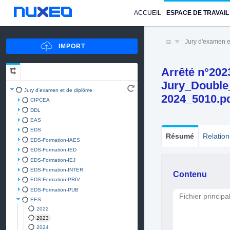
ACCUEIL
ESPACE DE TRAVAIL
Jury d'examen e
Arrêté n°202
Jury_Double
Jury d'examen et de diplôme
2024_5010.p
CIPCEA
DDL
EAS
EDS
Résumé
Relation
EDS-Formation-IAES
EDS-Formation-IED
EDS-Formation-IEJ
EDS-Formation-INTER
Contenu
EDS-Formation-PRIV
EDS-Formation-PUB
Fichier principa
EES
2022
2023
2024