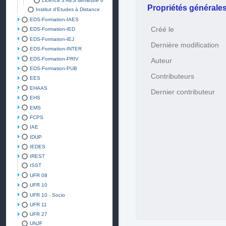
Licence 3 AES semestre 6
Propriétés générale
Institut d'Etudes à Distance
EDS-Formation-IAES
Créé le
EDS-Formation-IED
EDS-Formation-IEJ
Dernière modification
EDS-Formation-INTER
EDS-Formation-PRIV
Auteur
EDS-Formation-PUB
Contributeurs
EES
EHAAS
Dernier contributeur
EHS
EMS
FCPS
IAE
IDUP
IEDES
IREST
ISST
UFR 08
UFR 10
UFR 10 - Socio
UFR 11
UFR 27
UNJF