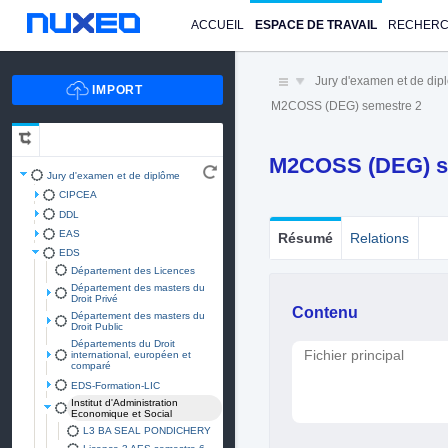
ACCUEIL
ESPACE DE TRAVAIL
RECHER
Jury d'examen et de di
M2COSS (DEG) semestre 2
M2COSS (DEG) s
Jury d'examen et de diplôme
CIPCEA
DDL
EAS
Résumé
Relations
EDS
Département des Licences
Département des masters du
Droit Privé
Contenu
Département des masters du
Droit Public
Départements du Droit
Fichier principal
international, européen et
comparé
EDS-Formation-LIC
Institut d'Administration
Economique et Social
L3 BA SEAL PONDICHERY