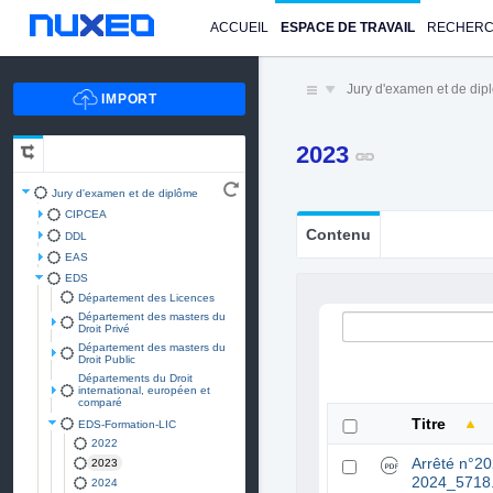
ACCUEIL
ESPACE DE TRAVAIL
RECHER
Jury d'examen et de di
2023
Jury d'examen et de diplôme
CIPCEA
Contenu
DDL
EAS
EDS
Département des Licences
Département des masters du
Droit Privé
Département des masters du
Droit Public
Départements du Droit
international, européen et
comparé
Titre
EDS-Formation-LIC
2022
Arrêté n°2
2023
2024_5718
2024