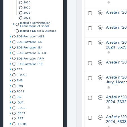
2025
2025
Arrêté n°2
2025
2025
Institut d'Administration
Economique et Social
Arrêté n°2
Institut d'Etudes à Distance
EDS-Formation-IAES
EDS-Formation-IED
Arrêté n°2
2024_5629
EDS-Formation-IEJ
EDS-Formation-INTER
EDS-Formation-PRIV
Arrêté n°2
EDS-Formation-PUB
EES
EHAAS
Arrêté n°2
EHS
Jury_Lice
EMS
FCPS
Arrêté n°2
IAE
2024_5632
IDUP
IEDES
IREST
Arrêté n°2
ISST
2024_5633
UFR 08