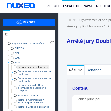
ACCUEIL
ESPACE DE TRAVAIL
RECHER
Jury d'examen et de di
Arrêté jury Double-Licence 1 Dro
Arrêté jury Doubl
Jury d'examen et de diplôme
CIPCEA
DDL
EAS
EDS
Département des Licences
Résumé
Relations
Département des masters du
Droit Privé
Département des masters du
Droit Public
Départements du Droit
Contenu
international, européen et
comparé
EDS-Formation-LIC
Fichier principal
Institut d'Administration
Economique et Social
Institut d'Etudes à Distance