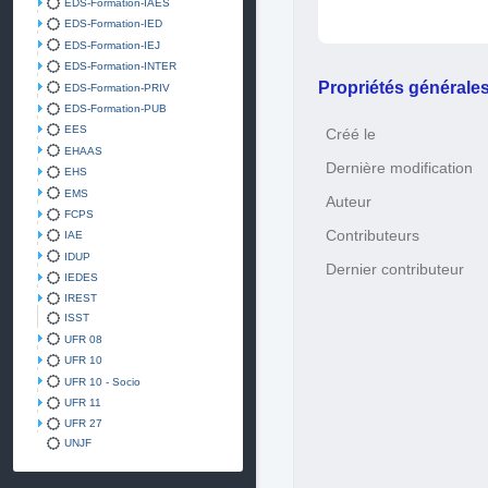
EDS-Formation-IAES
EDS-Formation-IED
EDS-Formation-IEJ
EDS-Formation-INTER
Propriétés générale
EDS-Formation-PRIV
EDS-Formation-PUB
EES
Créé le
EHAAS
Dernière modification
EHS
EMS
Auteur
FCPS
Contributeurs
IAE
IDUP
Dernier contributeur
IEDES
IREST
ISST
UFR 08
UFR 10
UFR 10 - Socio
UFR 11
UFR 27
UNJF