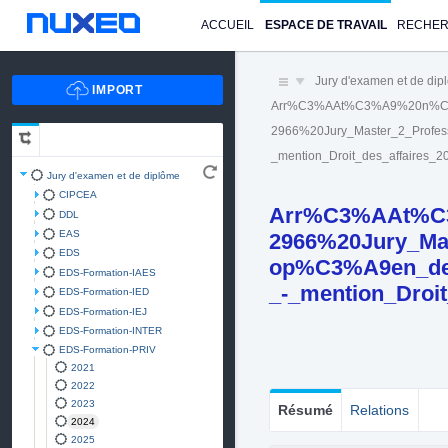
ACCUEIL
ESPACE DE TRAVAIL
RECHE
Jury d'examen et de di
Arr%C3%AAt%C3%A9%20n%C
2966%20Jury_Master_2_Profes
_mention_Droit_des_affaires_
Jury d'examen et de diplôme
CIPCEA
Arr%C3%AAt%C
DDL
EAS
2966%20Jury_Mast
EDS
op%C3%A9en_des
EDS-Formation-IAES
_-_mention_Droit
EDS-Formation-IED
EDS-Formation-IEJ
EDS-Formation-INTER
EDS-Formation-PRIV
2021
2022
2023
Résumé
Relations
2024
2025