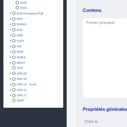
2025
2025
Contenu
EDS-Formation-PUB
EES
Fichier principal
EHAAS
EHS
EMS
FCPS
IAE
IDUP
IEDES
IREST
ISST
UFR 08
UFR 10
UFR 10 - Socio
UFR 11
UFR 27
UNJF
Propriétés générale
Créé le