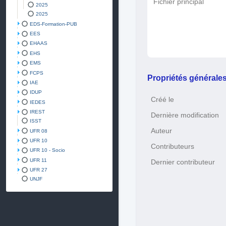
Fichier principal
2025
2025
EDS-Formation-PUB
EES
EHAAS
EHS
EMS
FCPS
Propriétés générale
IAE
IDUP
Créé le
IEDES
IREST
Dernière modification
ISST
Auteur
UFR 08
UFR 10
Contributeurs
UFR 10 - Socio
UFR 11
Dernier contributeur
UFR 27
UNJF