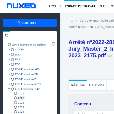
ACCUEIL
ESPACE DE TRAVAIL
RECHER
Jury d'examen et de di
Arrêté n°2022-2817 Jury_Maste
Arrêté n°2022-28
Jury d'examen et de diplôme
Jury_Master_2_In
CIPCEA
2023_2175.pdf
DDL
EAS
EDS
EDS-Formation-IAES
EDS-Formation-IED
EDS-Formation-IEJ
EDS-Formation-INTER
Résumé
Relations
EDS-Formation-PRIV
2021
2022
2023
Contenu
2024
2025