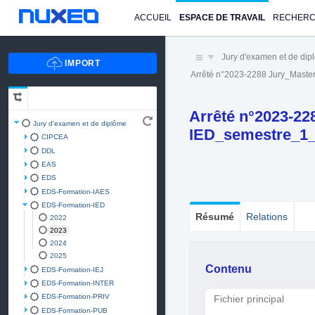
ACCUEIL
ESPACE DE TRAVAIL
RECHER
Jury d'examen et de di
Arrêté n°2023-2288 Jury_Mast
Arrêté n°2023-22
Jury d'examen et de diplôme
IED_semestre_1_
CIPCEA
DDL
EAS
EDS
EDS-Formation-IAES
EDS-Formation-IED
Résumé
Relations
2022
2023
2024
2025
Contenu
EDS-Formation-IEJ
EDS-Formation-INTER
EDS-Formation-PRIV
Fichier principal
EDS-Formation-PUB