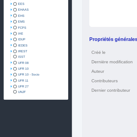
EES
EHAAS
EHS
EMS
FCPS
IAE
Propriétés générale
IDUP
IEDES
IREST
Créé le
ISST
Dernière modification
UFR 08
UFR 10
Auteur
UFR 10 - Socio
Contributeurs
UFR 11
UFR 27
Dernier contributeur
UNJF