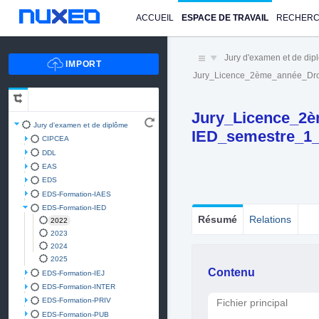
ACCUEIL
ESPACE DE TRAVAIL
RECHER
Jury d'examen et de di
Jury_Licence_2ème_année_Dro
Jury_Licence_2
Jury d'examen et de diplôme
IED_semestre_1_
CIPCEA
DDL
EAS
EDS
EDS-Formation-IAES
EDS-Formation-IED
Résumé
Relations
2022
2023
2024
2025
Contenu
EDS-Formation-IEJ
EDS-Formation-INTER
EDS-Formation-PRIV
Fichier principal
EDS-Formation-PUB