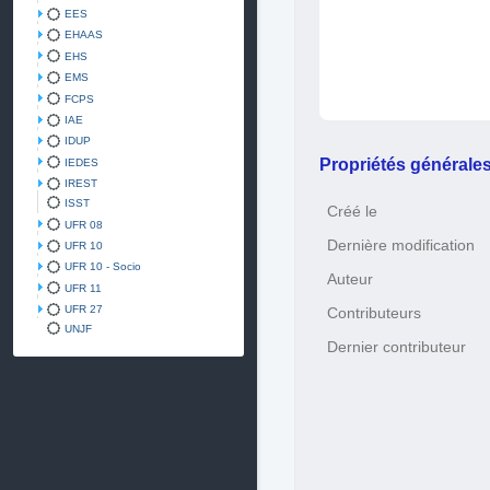
EES
EHAAS
EHS
EMS
FCPS
IAE
IDUP
Propriétés générale
IEDES
IREST
ISST
Créé le
UFR 08
Dernière modification
UFR 10
UFR 10 - Socio
Auteur
UFR 11
UFR 27
Contributeurs
UNJF
Dernier contributeur