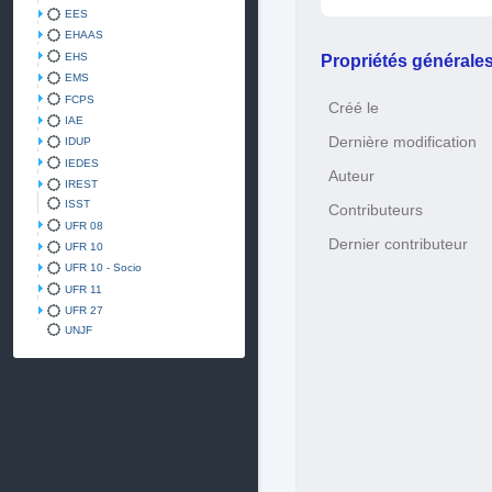
EES
EHAAS
EHS
Propriétés générale
EMS
FCPS
Créé le
IAE
Dernière modification
IDUP
IEDES
Auteur
IREST
ISST
Contributeurs
UFR 08
Dernier contributeur
UFR 10
UFR 10 - Socio
UFR 11
UFR 27
UNJF