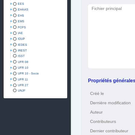
EES
Fichier principal
EHAAS
EHS
EMS
FCPS
IAE
IDUP
IEDES
IREST
ISST
UFR 08
UFR 10
UFR 10 - Socio
UFR 11
Propriétés générale
UFR 27
UNJF
Créé le
Dernière modification
Auteur
Contributeurs
Dernier contributeur