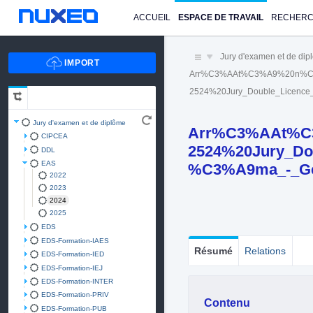
ACCUEIL
ESPACE DE TRAVAIL
RECHER
Jury d'examen et de di
Arr%C3%AAt%C3%A9%20n%C
2524%20Jury_Double_Licen
Jury d'examen et de diplôme
Arr%C3%AAt%C
CIPCEA
2524%20Jury_D
DDL
EAS
%C3%A9ma_-_Ges
2022
2023
2024
2025
EDS
EDS-Formation-IAES
Résumé
Relations
EDS-Formation-IED
EDS-Formation-IEJ
EDS-Formation-INTER
EDS-Formation-PRIV
Contenu
EDS-Formation-PUB