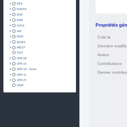
EES
EHAAS
EHS
EMS
Propriétés gén
FCPS
IAE
IDUP
Créé le
IEDES
Dernière modific
IREST
ISST
Auteur
UFR 08
Contributeurs
UFR 10
UFR 10 - Socio
Dernier contribu
UFR 11
UFR 27
UNJF