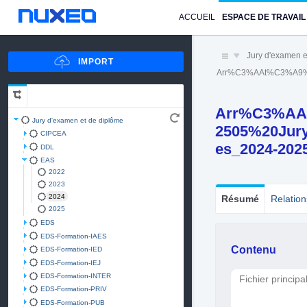
ACCUEIL
ESPACE DE TRAVAIL
Jury d'examen e
Arr%C3%AAt%C3%A9%2
Arr%C3%AA
Jury d'examen et de diplôme
2505%20Jur
CIPCEA
es_2024-202
DDL
EAS
2022
2023
2024
Résumé
Relation
2025
EDS
EDS-Formation-IAES
Contenu
EDS-Formation-IED
EDS-Formation-IEJ
EDS-Formation-INTER
Fichier principa
EDS-Formation-PRIV
EDS-Formation-PUB