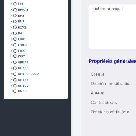
EES
Fichier principal
EHAAS
EHS
EMS
FCPS
IAE
IDUP
IEDES
IREST
ISST
Propriétés générale
UFR 08
UFR 10
Créé le
UFR 10 - Socio
UFR 11
Dernière modification
UFR 27
UNJF
Auteur
Contributeurs
Dernier contributeur