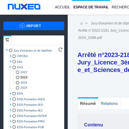
ACCUEIL
ESPACE DE TRAVAIL
RECHER
Jury d'examen et de di
Arrêté n°2023-2181 Jury_Lice
2024_5398.pdf
Jury d'examen et de diplôme
Arrêté n°2023-21
CIPCEA
Jury_Licence_3è
DDL
EAS
e_et_Sciences_d
2022
2023
2024
2025
EDS
EDS-Formation-IAES
Résumé
Relations
EDS-Formation-IED
EDS-Formation-IEJ
EDS-Formation-INTER
EDS-Formation-PRIV
Contenu
EDS-Formation-PUB