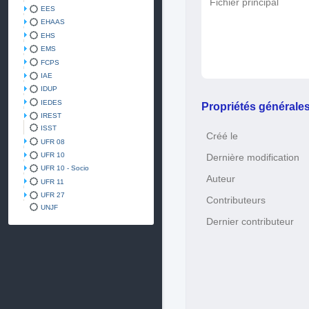
Fichier principal
EES
EHAAS
EHS
EMS
FCPS
IAE
IDUP
IEDES
Propriétés générale
IREST
ISST
Créé le
UFR 08
UFR 10
Dernière modification
UFR 10 - Socio
Auteur
UFR 11
UFR 27
Contributeurs
UNJF
Dernier contributeur